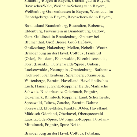
Straubing-Bogen in Bayern, Unterallgäu in Bayern,
Bayrischer-Wald, Weilheim-Schongau in Bayern,
Weißenburg-Gunzenhausen in Bayern, Wunsiedel im
Fichtelgebirge in Bayern, Bayrischerwald in Bayern,
Bundesland Brandenburg, Besandten, Boberow,
Eldenburg, Freyenstein in Brandenburg, Gadow,
Garz, Goldbeck in Brandenburg, Grabow bei
Blumenthal, Groß Breese, Groß Haßlow,
Großzerlang, Hakenberg, Mellen, Nebelin, Wootz,
Brandenburg an der Havel, Cottbus , Frankfurt
(Oder), Potsdam , Eberswalde , Eisenhüttenstadt ,
Forst (Lausitz), Fürstenwalde/Spree , Guben ,
Luckenwalde , Neuruppin , Oranienburg , Rathenow
, Schwedt , Senftenberg , Spremberg , Strausberg,
Wittenberge, Barnim, Havelland, Havelländisches
Luch, Fläming, Kyritz-Ruppiner Heide, Märkische
Schweiz, Niederlausitz, Oderbruch, Prignitz,
Uckermark, Rhinluch, Ruppiner Land, Schorfheide,
Spreewald, Teltow, Zauche, Barnim, Dahme-
Spreewald, Elbe-Elster, Frankfurt/Oder, Havelland,
Märkisch-Oderland, Oberhavel, Oberspreewald-
Lausitz, Oder-Spree, Ostprignitz-Ruppin, Potsdam-
Mittelmark, Prignitz, Spree-Neiße,
Brandenburg an der Havel, Cottbus, Potsdam,