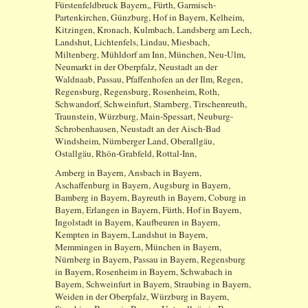
Fürstenfeldbruck Bayern,, Fürth, Garmisch-
Partenkirchen, Günzburg, Hof in Bayern, Kelheim,
Kitzingen, Kronach, Kulmbach, Landsberg am Lech,
Landshut, Lichtenfels, Lindau, Miesbach,
Miltenberg, Mühldorf am Inn, München, Neu-Ulm,
Neumarkt in der Oberpfalz, Neustadt an der
Waldnaab, Passau, Pfaffenhofen an der Ilm, Regen,
Regensburg, Regensburg, Rosenheim, Roth,
Schwandorf, Schweinfurt, Starnberg, Tirschenreuth,
Traunstein, Würzburg, Main-Spessart, Neuburg-
Schrobenhausen, Neustadt an der Aisch-Bad
Windsheim, Nürnberger Land, Oberallgäu,
Ostallgäu, Rhön-Grabfeld, Rottal-Inn,
Amberg in Bayern, Ansbach in Bayern,
Aschaffenburg in Bayern, Augsburg in Bayern,
Bamberg in Bayern, Bayreuth in Bayern, Coburg in
Bayern, Erlangen in Bayern, Fürth, Hof in Bayern,
Ingolstadt in Bayern, Kaufbeuren in Bayern,
Kempten in Bayern, Landshut in Bayern,
Memmingen in Bayern, München in Bayern,
Nürnberg in Bayern, Passau in Bayern, Regensburg
in Bayern, Rosenheim in Bayern, Schwabach in
Bayern, Schweinfurt in Bayern, Straubing in Bayern,
Weiden in der Oberpfalz, Würzburg in Bayern,