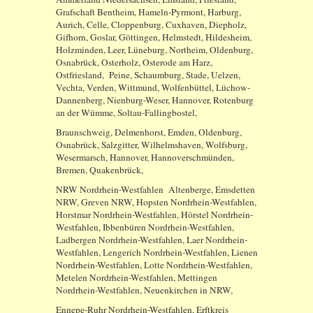
Grafschaft Bentheim, Hameln-Pyrmont, Harburg,
Aurich, Celle, Cloppenburg, Cuxhaven, Diepholz,
Gifhorn, Goslar, Göttingen, Helmstedt, Hildesheim,
Holzminden, Leer, Lüneburg, Northeim, Oldenburg,
Osnabrück, Osterholz, Osterode am Harz,
Ostfriesland, Peine, Schaumburg, Stade, Uelzen,
Vechta, Verden, Wittmund, Wolfenbüttel, Lüchow-
Dannenberg, Nienburg-Weser, Hannover, Rotenburg
an der Wümme, Soltau-Fallingbostel,
Braunschweig, Delmenhorst, Emden, Oldenburg,
Osnabrück, Salzgitter, Wilhelmshaven, Wolfsburg,
Wesermarsch, Hannover, Hannoverschmünden,
Bremen, Quakenbrück,
NRW Nordrhein-Westfahlen Altenberge, Emsdetten
NRW, Greven NRW, Hopsten Nordrhein-Westfahlen,
Horstmar Nordrhein-Westfahlen, Hörstel Nordrhein-
Westfahlen, Ibbenbüren Nordrhein-Westfahlen,
Ladbergen Nordrhein-Westfahlen, Laer Nordrhein-
Westfahlen, Lengerich Nordrhein-Westfahlen, Lienen
Nordrhein-Westfahlen, Lotte Nordrhein-Westfahlen,
Metelen Nordrhein-Westfahlen, Mettingen
Nordrhein-Westfahlen, Neuenkirchen in NRW,
Ennepe-Ruhr Nordrhein-Westfahlen, Erftkreis