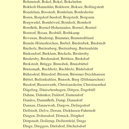
Bohmstedt, Bokel, Bokel, Bokelrehm
Bokholt-Hanredder, Bokhorst, Boksee, Bollingstedt
Bondelum, Boostedt, Bordelum, Bordesholm
Boren, Borgdorf-Seedorf, Borgstedt, Borgsum
Borgwedel, Bornhöved, Bornholt, Bornholt
Borsfleth, Borstel-Hohenraden, Borstel, Borstel
Borstorf, Bosau, Bosbüll, Bothkamp
Bovenau, Braderup, Brammer, Bramstedtlund
Brande-Hörnerkirchen, Brebel, Bredenbek, Bredstedt
Breiholz, Breitenberg, Breitenburg, Breitenfelde
Brekendorf, Breklum, Brickeln, Brodersby
Brodersby, Brodersdorf, Bröthen, Brokdorf
Brokstedt, Brügge, Brunsbek, Brunsbüttel
Brunsmark, Buchholz, Buchholz, Büdelsdorf
Bühnsdorf, Bünsdorf, Büsum, Büsumer Deichhausen
Büttel, Bullenkuhlen, Bunsoh, Burg (Dithmarschen)
Busdorf, Busenwurth, Christiansholm, Christinenthal
Dägeling, Dänischenhagen, Dätgen, Dagebüll
Dahme, Dahmker, Daldorf, Damendorf
Damlos, Dammfleth, Damp, Damsdorf
Dannau, Dannewerk, Dargow, Delingsdorf
Dellstedt, Delve, Dersau, Diekhusen-Fahrstedt
Dingen, Dobersdorf, Dörnick, Dörphof
Dörpstedt, Dollerup, Dollrottfeld, Drage
Drage, Dreggers, Drelsdorf, Düchelsdorf