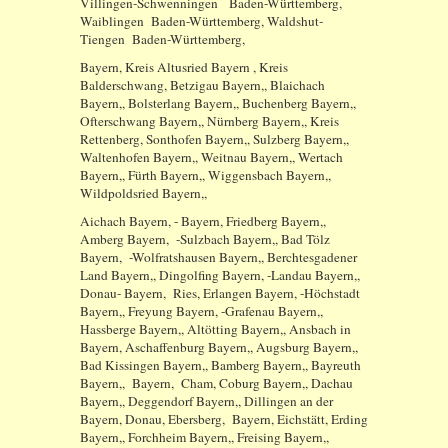
Villingen-Schwenningen Baden-Württemberg,
Waiblingen Baden-Württemberg, Waldshut-
Tiengen Baden-Württemberg,
Bayern, Kreis Altusried Bayern , Kreis
Balderschwang, Betzigau Bayern,, Blaichach
Bayern,, Bolsterlang Bayern,, Buchenberg Bayern,,
Ofterschwang Bayern,, Nürnberg Bayern,, Kreis
Rettenberg, Sonthofen Bayern,, Sulzberg Bayern,,
Waltenhofen Bayern,, Weitnau Bayern,, Wertach
Bayern,, Fürth Bayern,, Wiggensbach Bayern,,
Wildpoldsried Bayern,,
Aichach Bayern, - Bayern, Friedberg Bayern,,
Amberg Bayern, -Sulzbach Bayern,, Bad Tölz
Bayern, -Wolfratshausen Bayern,, Berchtesgadener
Land Bayern,, Dingolfing Bayern, -Landau Bayern,,
Donau- Bayern, Ries, Erlangen Bayern, -Höchstadt
Bayern,, Freyung Bayern, -Grafenau Bayern,,
Hassberge Bayern,, Altötting Bayern,, Ansbach in
Bayern, Aschaffenburg Bayern,, Augsburg Bayern,,
Bad Kissingen Bayern,, Bamberg Bayern,, Bayreuth
Bayern,, Bayern, Cham, Coburg Bayern,, Dachau
Bayern,, Deggendorf Bayern,, Dillingen an der
Bayern, Donau, Ebersberg, Bayern, Eichstätt, Erding
Bayern,, Forchheim Bayern,, Freising Bayern,,