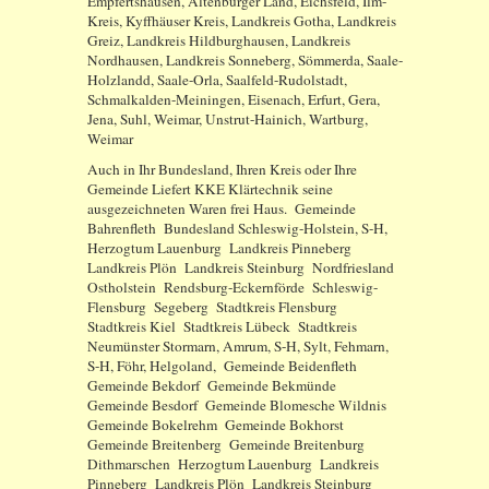
Empfertshausen, Altenburger Land, Eichsfeld, Ilm-
Kreis, Kyffhäuser Kreis, Landkreis Gotha, Landkreis
Greiz, Landkreis Hildburghausen, Landkreis
Nordhausen, Landkreis Sonneberg, Sömmerda, Saale-
Holzlandd, Saale-Orla, Saalfeld-Rudolstadt,
Schmalkalden-Meiningen, Eisenach, Erfurt, Gera,
Jena, Suhl, Weimar, Unstrut-Hainich, Wartburg,
Weimar
Auch in Ihr Bundesland, Ihren Kreis oder Ihre
Gemeinde Liefert KKE Klärtechnik seine
ausgezeichneten Waren frei Haus. Gemeinde
Bahrenfleth Bundesland Schleswig-Holstein, S-H,
Herzogtum Lauenburg Landkreis Pinneberg
Landkreis Plön Landkreis Steinburg Nordfriesland
Ostholstein Rendsburg-Eckernförde Schleswig-
Flensburg Segeberg Stadtkreis Flensburg
Stadtkreis Kiel Stadtkreis Lübeck Stadtkreis
Neumünster Stormarn, Amrum, S-H, Sylt, Fehmarn,
S-H, Föhr, Helgoland, Gemeinde Beidenfleth
Gemeinde Bekdorf Gemeinde Bekmünde
Gemeinde Besdorf Gemeinde Blomesche Wildnis
Gemeinde Bokelrehm Gemeinde Bokhorst
Gemeinde Breitenberg Gemeinde Breitenburg
Dithmarschen Herzogtum Lauenburg Landkreis
Pinneberg Landkreis Plön Landkreis Steinburg