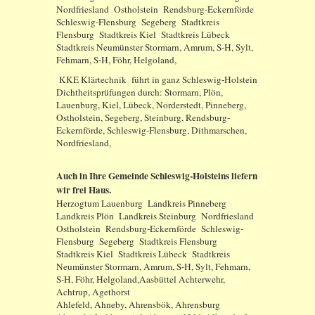
Nordfriesland Ostholstein Rendsburg-Eckernförde
Schleswig-Flensburg Segeberg Stadtkreis
Flensburg Stadtkreis Kiel Stadtkreis Lübeck
Stadtkreis Neumünster Stormarn, Amrum, S-H, Sylt,
Fehmarn, S-H, Föhr, Helgoland,
KKE Klärtechnik führt in ganz Schleswig-Holstein
Dichtheitsprüfungen durch: Stormarn, Plön,
Lauenburg, Kiel, Lübeck, Norderstedt, Pinneberg,
Ostholstein, Segeberg, Steinburg, Rendsburg-
Eckernförde, Schleswig-Flensburg, Dithmarschen,
Nordfriesland,
Auch in Ihre Gemeinde Schleswig-Holsteins liefern
wir frei Haus.
Herzogtum Lauenburg Landkreis Pinneberg
Landkreis Plön Landkreis Steinburg Nordfriesland
Ostholstein Rendsburg-Eckernförde Schleswig-
Flensburg Segeberg Stadtkreis Flensburg
Stadtkreis Kiel Stadtkreis Lübeck Stadtkreis
Neumünster Stormarn, Amrum, S-H, Sylt, Fehmarn,
S-H, Föhr, Helgoland,Aasbüttel Achterwehr,
Achtrup, Agethorst
Ahlefeld, Ahneby, Ahrensbök, Ahrensburg