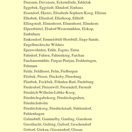
Dunsum, Duvensee, Eckernförde, Eddelak
Eggebek, Eggstedt, Ehndorf, Einhaus
Eisendorf, Ekenis, Elisabeth-Sophien-Koog, Ellerau
Ellerbek, Ellerdorf, Ellerhoop, Ellhöft
Ellingstedt, Elmenhorst, Elmenhorst, Elmshorn
Elpersbüttel, Elsdorf-Westermühlen, Elskop,
Embühren
Emkendorf, Emmelsbüll-Horsbüll, Enge-Sande,
Engelbrechtsche Wildnis
Epenwöhrden, Erfde, Esgrus, Eutin
Fahrdorf, Fahren, Fahrenkrug, Farchau
Farchauermühle, Fargau-Pratjau, Fedderingen,
Fehmarn
Felde, Feldhorst, Felm, Fiefbergen
Fitzbek, Fitzen, Fleckeby, Flensburg
Flintbek, Fockbek, Föhrden-Barl, Fredeburg
Fredesdorf, Freienwill, Fresendelf, Frestedt
Friedrich-Wilhelm-Lübke-Koog,
Friedrichsgabekoog, Friedrichsgraben,
Friedrichsholm
Friedrichskoog, Friedrichstadt, Fuhlendorf,
Fuhlenhagen
Galmsbüll, Gammelby, Garding, Gaushorn
Geesthacht, Gelting, Geltorf, Geschendorf
Gettorf, Giekau, Giesensdorf, Glasau