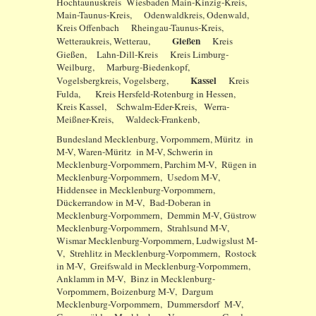
Hochtaunuskreis Wiesbaden Main-Kinzig-Kreis,
Main-Taunus-Kreis, Odenwaldkreis, Odenwald,
Kreis Offenbach Rheingau-Taunus-Kreis,
Gießen
Wetteraukreis, Wetterau,
Kreis
Gießen, Lahn-Dill-Kreis Kreis Limburg-
Weilburg, Marburg-Biedenkopf,
Kassel
Vogelsbergkreis, Vogelsberg,
Kreis
Fulda, Kreis Hersfeld-Rotenburg in Hessen,
Kreis Kassel, Schwalm-Eder-Kreis, Werra-
Meißner-Kreis, Waldeck-Frankenb,
Bundesland Mecklenburg, Vorpommern, Müritz in
M-V, Waren-Müritz in M-V, Schwerin in
Mecklenburg-Vorpommern, Parchim M-V, Rügen in
Mecklenburg-Vorpommern, Usedom M-V,
Hiddensee in Mecklenburg-Vorpommern,
Dückerrandow in M-V, Bad-Doberan in
Mecklenburg-Vorpommern, Demmin M-V, Güstrow
Mecklenburg-Vorpommern, Strahlsund M-V,
Wismar Mecklenburg-Vorpommern, Ludwigslust M-
V, Strehlitz in Mecklenburg-Vorpommern, Rostock
in M-V, Greifswald in Mecklenburg-Vorpommern,
Anklamm in M-V, Binz in Mecklenburg-
Vorpommern, Boizenburg M-V, Dargum
Mecklenburg-Vorpommern, Dummersdorf M-V,