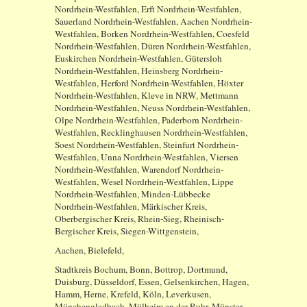
Nordrhein-Westfahlen, Erft Nordrhein-Westfahlen,
Sauerland Nordrhein-Westfahlen, Aachen Nordrhein-
Westfahlen, Borken Nordrhein-Westfahlen, Coesfeld
Nordrhein-Westfahlen, Düren Nordrhein-Westfahlen,
Euskirchen Nordrhein-Westfahlen, Gütersloh
Nordrhein-Westfahlen, Heinsberg Nordrhein-
Westfahlen, Herford Nordrhein-Westfahlen, Höxter
Nordrhein-Westfahlen, Kleve in NRW, Mettmann
Nordrhein-Westfahlen, Neuss Nordrhein-Westfahlen,
Olpe Nordrhein-Westfahlen, Paderborn Nordrhein-
Westfahlen, Recklinghausen Nordrhein-Westfahlen,
Soest Nordrhein-Westfahlen, Steinfurt Nordrhein-
Westfahlen, Unna Nordrhein-Westfahlen, Viersen
Nordrhein-Westfahlen, Warendorf Nordrhein-
Westfahlen, Wesel Nordrhein-Westfahlen, Lippe
Nordrhein-Westfahlen, Minden-Lübbecke
Nordrhein-Westfahlen, Märkischer Kreis,
Oberbergischer Kreis, Rhein-Sieg, Rheinisch-
Bergischer Kreis, Siegen-Wittgenstein,
Aachen, Bielefeld,
Stadtkreis Bochum, Bonn, Bottrop, Dortmund,
Duisburg, Düsseldorf, Essen, Gelsenkirchen, Hagen,
Hamm, Herne, Krefeld, Köln, Leverkusen,
Mönchengladbach, Mülheim an der Ruhr, Münster,