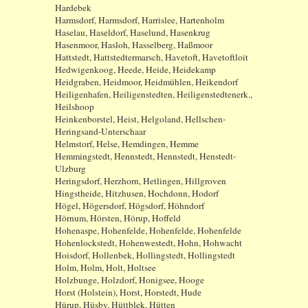
Hardebek
Harmsdorf, Harmsdorf, Harrislee, Hartenholm
Haselau, Haseldorf, Haselund, Hasenkrug
Hasenmoor, Hasloh, Hasselberg, Haßmoor
Hattstedt, Hattstedtermarsch, Havetoft, Havetoftloit
Hedwigenkoog, Heede, Heide, Heidekamp
Heidgraben, Heidmoor, Heidmühlen, Heikendorf
Heiligenhafen, Heiligenstedten, Heiligenstedtenerk.,
Heilshoop
Heinkenborstel, Heist, Helgoland, Hellschen-
Heringsand-Unterschaar
Helmstorf, Helse, Hemdingen, Hemme
Hemmingstedt, Hennstedt, Hennstedt, Henstedt-
Ulzburg
Heringsdorf, Herzhorn, Hetlingen, Hillgroven
Hingstheide, Hitzhusen, Hochdonn, Hodorf
Högel, Högersdorf, Högsdorf, Höhndorf
Hörnum, Hörsten, Hörup, Hoffeld
Hohenaspe, Hohenfelde, Hohenfelde, Hohenfelde
Hohenlockstedt, Hohenwestedt, Hohn, Hohwacht
Hoisdorf, Hollenbek, Hollingstedt, Hollingstedt
Holm, Holm, Holt, Holtsee
Holzbunge, Holzdorf, Honigsee, Hooge
Horst (Holstein), Horst, Horstedt, Hude
Hürup, Hüsby, Hüttblek, Hütten