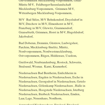
Grevesmühlen Mecklenburg-Vorpommern, Graal-
Müritz M-V, Feldberger-Seeenlandschaft
Mecklenburg-Vorpommern, Grimmen M-V,
Wittenbergen Mecklenburg-Vorpommern,
M-V Bad Sülze, M-V Behnkendorf, Deyelsdorf in
M-V, Drechow in M-V, Elmenhorst in M-V,
Franzburg in M-V, Glewitz, Grammendorf,
Gransebieth, Grimmen, Horst in M-V, Hugoldsdorf,
Jakobsdorf,
Bad Doberan, Demmin, Güstrow, Ludwigslust,
Parchim, Mecklenburg-Strelitz, Müritz,
Nordvorpommern, Nordwestmecklenburg,
Ostvorpommern, Rügen, Hiddensee, Usedom,
Greifswald, Neubrandenburg, Rostock, Schwerin,
Stralsund, Wismar, Karni, Kramerhof,
Niedersachsen Bad Bentheim, Emlichheim in
Niedersachsen, Engden in Niedersachsen, Esche in
Niedersachsen, Georgsdorf in Niedersachsen, Getelo
Niedersachsen, Gölenkamp Niedersachsen , Halle in
Niedersachsen, Hoogstede Niedersachsen, Isterberg
Niedersachsen, Itterbeck Niedersachsen, Emden,
Laar, Lage, Neuenhaus, Nordhorn,
Ammerland Niedersachsen, Emsland, Friesland,