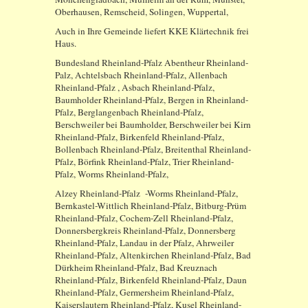
Oberhausen, Remscheid, Solingen, Wuppertal,
Auch in Ihre Gemeinde liefert KKE Klärtechnik frei
Haus.
Bundesland Rheinland-Pfalz Abentheur Rheinland-
Palz, Achtelsbach Rheinland-Pfalz, Allenbach
Rheinland-Pfalz , Asbach Rheinland-Pfalz,
Baumholder Rheinland-Pfalz, Bergen in Rheinland-
Pfalz, Berglangenbach Rheinland-Pfalz,
Berschweiler bei Baumholder, Berschweiler bei Kirn
Rheinland-Pfalz, Birkenfeld Rheinland-Pfalz,
Bollenbach Rheinland-Pfalz, Breitenthal Rheinland-
Pfalz, Börfink Rheinland-Pfalz, Trier Rheinland-
Pfalz, Worms Rheinland-Pfalz,
Alzey Rheinland-Pfalz -Worms Rheinland-Pfalz,
Bernkastel-Wittlich Rheinland-Pfalz, Bitburg-Prüm
Rheinland-Pfalz, Cochem-Zell Rheinland-Pfalz,
Donnersbergkreis Rheinland-Pfalz, Donnersberg
Rheinland-Pfalz, Landau in der Pfalz, Ahrweiler
Rheinland-Pfalz, Altenkirchen Rheinland-Pfalz, Bad
Dürkheim Rheinland-Pfalz, Bad Kreuznach
Rheinland-Pfalz, Birkenfeld Rheinland-Pfalz, Daun
Rheinland-Pfalz, Germersheim Rheinland-Pfalz,
Kaiserslautern Rheinland-Pfalz, Kusel Rheinland-