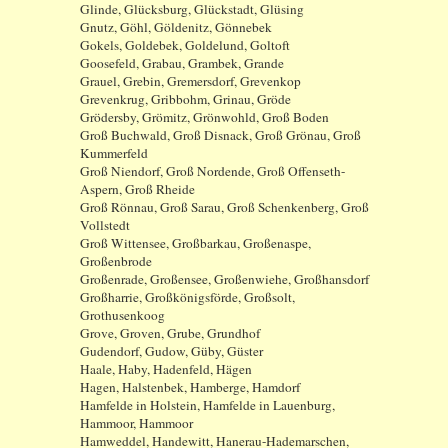
Glinde, Glücksburg, Glückstadt, Glüsing
Gnutz, Göhl, Göldenitz, Gönnebek
Gokels, Goldebek, Goldelund, Goltoft
Goosefeld, Grabau, Grambek, Grande
Grauel, Grebin, Gremersdorf, Grevenkop
Grevenkrug, Gribbohm, Grinau, Gröde
Grödersby, Grömitz, Grönwohld, Groß Boden
Groß Buchwald, Groß Disnack, Groß Grönau, Groß
Kummerfeld
Groß Niendorf, Groß Nordende, Groß Offenseth-
Aspern, Groß Rheide
Groß Rönnau, Groß Sarau, Groß Schenkenberg, Groß
Vollstedt
Groß Wittensee, Großbarkau, Großenaspe,
Großenbrode
Großenrade, Großensee, Großenwiehe, Großhansdorf
Großharrie, Großkönigsförde, Großsolt,
Grothusenkoog
Grove, Groven, Grube, Grundhof
Gudendorf, Gudow, Güby, Güster
Haale, Haby, Hadenfeld, Hägen
Hagen, Halstenbek, Hamberge, Hamdorf
Hamfelde in Holstein, Hamfelde in Lauenburg,
Hammoor, Hammoor
Hamweddel, Handewitt, Hanerau-Hademarschen,