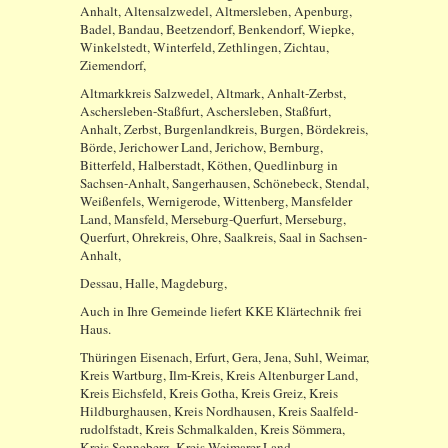
Anhalt, Altensalzwedel, Altmersleben, Apenburg,
Badel, Bandau, Beetzendorf, Benkendorf, Wiepke,
Winkelstedt, Winterfeld, Zethlingen, Zichtau,
Ziemendorf,
Altmarkkreis Salzwedel, Altmark, Anhalt-Zerbst,
Aschersleben-Staßfurt, Aschersleben, Staßfurt,
Anhalt, Zerbst, Burgenlandkreis, Burgen, Bördekreis,
Börde, Jerichower Land, Jerichow, Bernburg,
Bitterfeld, Halberstadt, Köthen, Quedlinburg in
Sachsen-Anhalt, Sangerhausen, Schönebeck, Stendal,
Weißenfels, Wernigerode, Wittenberg, Mansfelder
Land, Mansfeld, Merseburg-Querfurt, Merseburg,
Querfurt, Ohrekreis, Ohre, Saalkreis, Saal in Sachsen-
Anhalt,
Dessau, Halle, Magdeburg,
Auch in Ihre Gemeinde liefert KKE Klärtechnik frei
Haus.
Thüringen Eisenach, Erfurt, Gera, Jena, Suhl, Weimar,
Kreis Wartburg, Ilm-Kreis, Kreis Altenburger Land,
Kreis Eichsfeld, Kreis Gotha, Kreis Greiz, Kreis
Hildburghausen, Kreis Nordhausen, Kreis Saalfeld-
rudolfstadt, Kreis Schmalkalden, Kreis Sömmera,
Kreis Sonneberg, Kreis Weimarer Land,