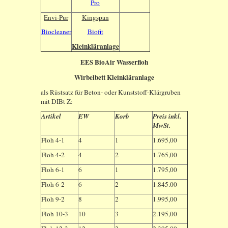
Pro
Envi-Pur
Kingspan
Biocleaner
Biofit
Kleinkläranlage
EES BioAir Wasserfloh
Wirbelbett Kleinkläranlage
als Rüstsatz für Beton- oder Kunststoff-Klärgruben
mit DIBt Z:
Artikel
EW
Korb
Preis inkl.
MwSt.
Floh 4-1
4
1
1.695,00
Floh 4-2
4
2
1.765,00
Floh 6-1
6
1
1.795,00
Floh 6-2
6
2
1.845.00
Floh 9-2
8
2
1.995,00
Floh 10-3
10
3
2.195,00