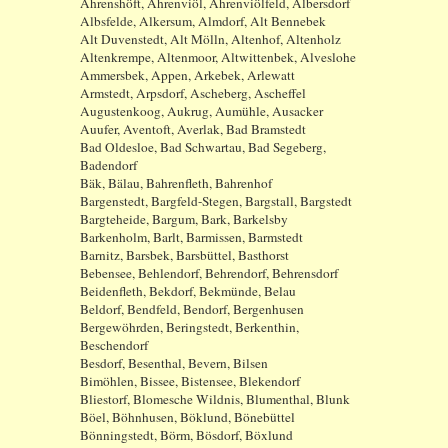
Ahrenshöft, Ahrenviöl, Ahrenviölfeld, Albersdorf
Albsfelde, Alkersum, Almdorf, Alt Bennebek
Alt Duvenstedt, Alt Mölln, Altenhof, Altenholz
Altenkrempe, Altenmoor, Altwittenbek, Alveslohe
Ammersbek, Appen, Arkebek, Arlewatt
Armstedt, Arpsdorf, Ascheberg, Ascheffel
Augustenkoog, Aukrug, Aumühle, Ausacker
Auufer, Aventoft, Averlak, Bad Bramstedt
Bad Oldesloe, Bad Schwartau, Bad Segeberg,
Badendorf
Bäk, Bälau, Bahrenfleth, Bahrenhof
Bargenstedt, Bargfeld-Stegen, Bargstall, Bargstedt
Bargteheide, Bargum, Bark, Barkelsby
Barkenholm, Barlt, Barmissen, Barmstedt
Barnitz, Barsbek, Barsbüttel, Basthorst
Bebensee, Behlendorf, Behrendorf, Behrensdorf
Beidenfleth, Bekdorf, Bekmünde, Belau
Beldorf, Bendfeld, Bendorf, Bergenhusen
Bergewöhrden, Beringstedt, Berkenthin,
Beschendorf
Besdorf, Besenthal, Bevern, Bilsen
Bimöhlen, Bissee, Bistensee, Blekendorf
Bliestorf, Blomesche Wildnis, Blumenthal, Blunk
Böel, Böhnhusen, Böklund, Bönebüttel
Bönningstedt, Börm, Bösdorf, Böxlund