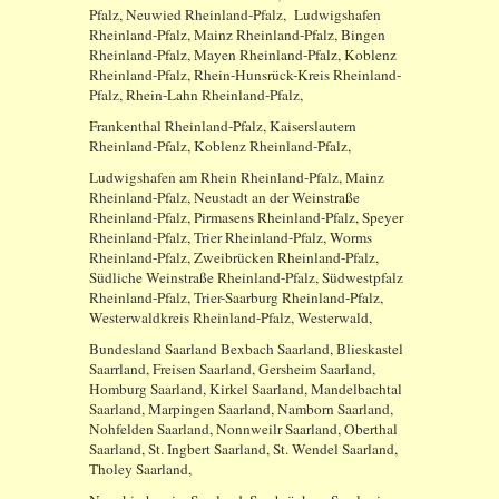
Pfalz, Neuwied Rheinland-Pfalz, Ludwigshafen
Rheinland-Pfalz, Mainz Rheinland-Pfalz, Bingen
Rheinland-Pfalz, Mayen Rheinland-Pfalz, Koblenz
Rheinland-Pfalz, Rhein-Hunsrück-Kreis Rheinland-
Pfalz, Rhein-Lahn Rheinland-Pfalz,
Frankenthal Rheinland-Pfalz, Kaiserslautern
Rheinland-Pfalz, Koblenz Rheinland-Pfalz,
Ludwigshafen am Rhein Rheinland-Pfalz, Mainz
Rheinland-Pfalz, Neustadt an der Weinstraße
Rheinland-Pfalz, Pirmasens Rheinland-Pfalz, Speyer
Rheinland-Pfalz, Trier Rheinland-Pfalz, Worms
Rheinland-Pfalz, Zweibrücken Rheinland-Pfalz,
Südliche Weinstraße Rheinland-Pfalz, Südwestpfalz
Rheinland-Pfalz, Trier-Saarburg Rheinland-Pfalz,
Westerwaldkreis Rheinland-Pfalz, Westerwald,
Bundesland Saarland Bexbach Saarland, Blieskastel
Saarrland, Freisen Saarland, Gersheim Saarland,
Homburg Saarland, Kirkel Saarland, Mandelbachtal
Saarland, Marpingen Saarland, Namborn Saarland,
Nohfelden Saarland, Nonnweilr Saarland, Oberthal
Saarland, St. Ingbert Saarland, St. Wendel Saarland,
Tholey Saarland,