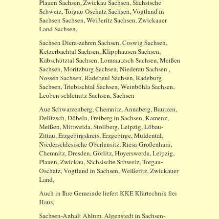
Plauen Sachsen, Zwickau Sachsen, Sächsische
Schweiz, Torgau-Oschatz Sachsen, Vogtland in
Sachsen Sachsen, Weißeritz Sachsen, Zwickauer
Land Sachsen,
Sachsen Diera-zehren Sachsen, Coswig Sachsen,
Ketzerbachtal Sachsen, Klipphausen Sachsen,
Käbschütztal Sachsen, Lommatzsch Sachsen, Meißen
Sachsen, Moritzburg Sachsen, Niederau Sachsen ,
Nossen Sachsen, Radebeul Sachsen, Radeburg
Sachsen, Triebischtal Sachsen, Weinböhla Sachsen,
Leuben-schleinitz Sachsen, Sachsen
Aue Schwarzenberg, Chemnitz, Annaberg, Bautzen,
Delitzsch, Döbeln, Freiberg in Sachsen, Kamenz,
Meißen, Mittweida, Stollberg, Leipzig, Löbau-
Zittau, Erzgebirgskreis, Erzgebirge, Muldental,
Niederschlesische Oberlausitz, Riesa-Großenhain,
Chemnitz, Dresden, Görlitz, Hoyerswerda, Leipzig,
Plauen, Zwickau, Sächsische Schweiz, Torgau-
Oschatz, Vogtland in Sachsen, Weißeritz, Zwickauer
Land,
Auch in Ihre Gemeinde liefert KKE Klärtechnik frei
Haus.
Sachsen-Anhalt Ahlum, Algenstedt in Sachsen-