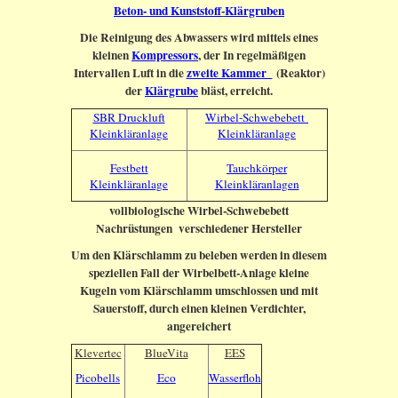
Beton- und Kunststoff
-
Klärgruben
Die Reinigung des Abwassers wird mittels eines
kleinen
Kompressors
, der In regelmäßigen
Intervallen Luft in die
zweite Kammer
(Reaktor)
der
Klärgrube
bläst, erreicht.
SBR Druckluft
Wirbel-Schwebebett
Kleinkläranlage
Kleinkläranlage
Festbett
Tauchkörper
Kleinkläranlage
Kleinkläranlagen
vollbiologische Wirbel-Schwebebett
Nachrüstungen verschiedener Hersteller
Um den Klärschlamm zu beleben werden in diesem
speziellen Fall der Wirbelbett-Anlage kleine
Kugeln vom Klärschlamm umschlossen und mit
Sauerstoff, durch einen kleinen Verdichter,
angereichert
Klevertec
BlueVita
EES
Picobells
Eco
Wasserfloh