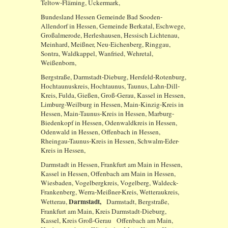
Teltow-Fläming, Uckermark,
Bundesland Hessen Gemeinde Bad Sooden-
Allendorf in Hessen, Gemeinde Berkatal, Eschwege,
Großalmerode, Herleshausen, Hessisch Lichtenau,
Meinhard, Meißner, Neu-Eichenberg, Ringgau,
Sontra, Waldkappel, Wanfried, Wehretal,
Weißenborn,
Bergstraße, Darmstadt-Dieburg, Hersfeld-Rotenburg,
Hochtaunuskreis, Hochtaunus, Taunus, Lahn-Dill-
Kreis, Fulda, Gießen, Groß-Gerau, Kassel in Hessen,
Limburg-Weilburg in Hessen, Main-Kinzig-Kreis in
Hessen, Main-Taunus-Kreis in Hessen, Marburg-
Biedenkopf in Hessen, Odenwaldkreis in Hessen,
Odenwald in Hessen, Offenbach in Hessen,
Rheingau-Taunus-Kreis in Hessen, Schwalm-Eder-
Kreis in Hessen,
Darmstadt in Hessen, Frankfurt am Main in Hessen,
Kassel in Hessen, Offenbach am Main in Hessen,
Wiesbaden, Vogelbergkreis, Vogelberg, Waldeck-
Frankenberg, Werra-Meißner-Kreis, Wetteraukreis,
Darmstadt,
Wetterau,
Darmstadt, Bergstraße,
Frankfurt am Main, Kreis Darmstadt-Dieburg,
Kassel, Kreis Groß-Gerau Offenbach am Main,