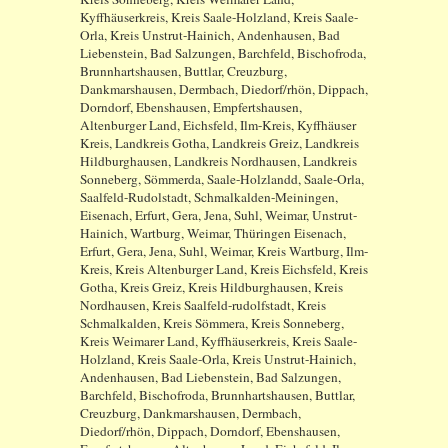
Kyffhäuserkreis, Kreis Saale-Holzland, Kreis Saale-
Orla, Kreis Unstrut-Hainich, Andenhausen, Bad
Liebenstein, Bad Salzungen, Barchfeld, Bischofroda,
Brunnhartshausen, Buttlar, Creuzburg,
Dankmarshausen, Dermbach, Diedorf/rhön, Dippach,
Dorndorf, Ebenshausen, Empfertshausen,
Altenburger Land, Eichsfeld, Ilm-Kreis, Kyffhäuser
Kreis, Landkreis Gotha, Landkreis Greiz, Landkreis
Hildburghausen, Landkreis Nordhausen, Landkreis
Sonneberg, Sömmerda, Saale-Holzlandd, Saale-Orla,
Saalfeld-Rudolstadt, Schmalkalden-Meiningen,
Eisenach, Erfurt, Gera, Jena, Suhl, Weimar, Unstrut-
Hainich, Wartburg, Weimar, Thüringen Eisenach,
Erfurt, Gera, Jena, Suhl, Weimar, Kreis Wartburg, Ilm-
Kreis, Kreis Altenburger Land, Kreis Eichsfeld, Kreis
Gotha, Kreis Greiz, Kreis Hildburghausen, Kreis
Nordhausen, Kreis Saalfeld-rudolfstadt, Kreis
Schmalkalden, Kreis Sömmera, Kreis Sonneberg,
Kreis Weimarer Land, Kyffhäuserkreis, Kreis Saale-
Holzland, Kreis Saale-Orla, Kreis Unstrut-Hainich,
Andenhausen, Bad Liebenstein, Bad Salzungen,
Barchfeld, Bischofroda, Brunnhartshausen, Buttlar,
Creuzburg, Dankmarshausen, Dermbach,
Diedorf/rhön, Dippach, Dorndorf, Ebenshausen,