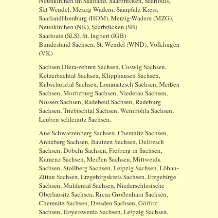
Neunkirchen im Saarland, Saarbrücken, Saarlouis,
Skt Wendel, Merzig-Wadern, Saarpfalz-Kreis,
SaarlandHomburg (HOM), Merzig-Wadern (MZG),
Neunkirchen (NK), Saarbrücken (SB)
Saarlouis (SLS), St. Ingbert (IGB)
Bundesland Sachsen, St. Wendel (WND), Völklingen
(VK)
Sachsen Diera-zehren Sachsen, Coswig Sachsen,
Ketzerbachtal Sachsen, Klipphausen Sachsen,
Käbschütztal Sachsen, Lommatzsch Sachsen, Meißen
Sachsen, Moritzburg Sachsen, Niederau Sachsen,
Nossen Sachsen, Radebeul Sachsen, Radeburg
Sachsen, Triebischtal Sachsen, Weinböhla Sachsen,
Leuben-schleinitz Sachsen,
Aue Schwarzenberg Sachsen, Chemnitz Sachsen,
Annaberg Sachsen, Bautzen Sachsen, Delitzsch
Sachsen, Döbeln Sachsen, Freiberg in Sachsen,
Kamenz Sachsen, Meißen Sachsen, Mittweida
Sachsen, Stollberg Sachsen, Leipzig Sachsen, Löbau-
Zittau Sachsen, Erzgebirgskreis Sachsen, Erzgebirge
Sachsen, Muldental Sachsen, Niederschlesische
Oberlausitz Sachsen, Riesa-Großenhain Sachsen,
Chemnitz Sachsen, Dresden Sachsen, Görlitz
Sachsen, Hoyerswerda Sachsen, Leipzig Sachsen,