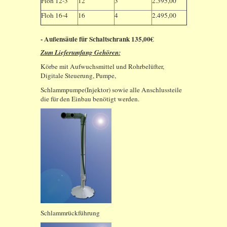
Floh 12-3
12
3
2.395,00
Floh 16-4
16
4
2.495,00
- Außensäule für Schaltschrank 135,00€
Zum Lieferumfang Gehören:
Körbe mit Aufwuchsmittel und Rohrbelüfter,
Digitale Steuerung, Pumpe,
Schlammpumpe(Injektor) sowie alle Anschlussteile
die für den Einbau benötigt werden.
Schlammrückführung