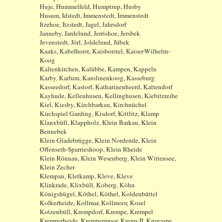
Huje, Hummelfeld, Humptrup, Husby
Husum, Idstedt, Immenstedt, Immenstedt
Itzehoe, Itzstedt, Jagel, Jahrsdorf
Janneby, Jardelund, Jerrishoe, Jersbek
Jevenstedt, Jörl, Joldelund, Jübek
Kaaks, Kabelhorst, Kaisborstel, Kaiser-Wilhelm-
Koog
Kaltenkirchen, Kalübbe, Kampen, Kappeln
Karby, Karlum, Karolinenkoog, Kasseburg
Kasseedorf, Kastorf, Katharinenheerd, Kattendorf
Kayhude, Kellenhusen, Kellinghusen, Kiebitzreihe
Kiel, Kiesby, Kirchbarkau, Kirchnüchel
Kirchspiel Garding, Kisdorf, Kittlitz, Klamp
Klanxbüll, Klappholz, Klein Barkau, Klein
Bennebek
Klein Gladebrügge, Klein Nordende, Klein
Offenseth-Sparrieshoop, Klein Rheide
Klein Rönnau, Klein Wesenberg, Klein Wittensee,
Klein Zecher
Klempau, Kletkamp, Kleve, Kleve
Klinkrade, Klixbüll, Koberg, Köhn
Königshügel, Köthel, Köthel, Koldenbüttel
Kolkerheide, Kollmar, Kollmoor, Kosel
Kotzenbüll, Krempdorf, Krempe, Krempel
Kremperheide, Krempermoor, Krems II, Krogaspe