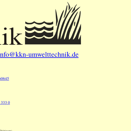
info@kkn-umwelttechnik.de
60645
 333 0
Thüringen)