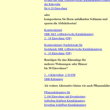
der Klärgrube
für 6-20 Einwohner
oder
kompostieren Sie Ihren anfallenden Schlamm und
sparen die Abfuhrkosten!
Kompostierung
SBR SKS vollbiologische Kleinkläranlage
2 - 18 Einwohner (EW)
Kompostierung-Nachrüstsatz für
bestehende SBR vollbiologische Kleinkläranlagen
4 - 10 Einwohner (EW)
Benötigen Sie eine Kläranlage für
mehrere Wohnungen oder Häuser
bis 50 Einwohner?
2 - 4 Klärgruben, 2-50 EW
SBR-Kläranlage
Als weitere Alternative bieten wir auch Pflanzenklä
Pflanzenkläranlage für
2-100 Einwohner mit Eigenleistung,
Selbstbau Klärbeet Kleinkläranlage,
Eigenbau Schilfbeet Kleinkläranlage