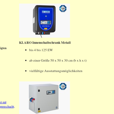
KLARO Innenschaltschrank Metall
igten
bis 4 bis 125 EW
ab einer Größe 50 x 50 x 30 cm (b x h x t)
vielfältige Ausstattungsmöglichkeiten
ht mit
mpenschacht,