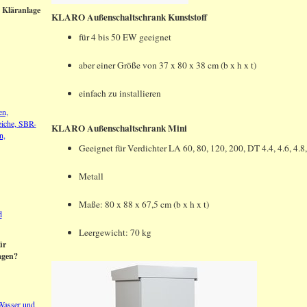
 Kläranlage
KLARO Außenschaltschrank Kunststoff
für 4 bis 50 EW geeignet
aber einer Größe von 37 x 80 x 38 cm (b x h x t)
einfach zu installieren
en,
eiche, SBR-
KLARO Außenschaltschrank Mini
n,
Geeignet für Verdichter LA 60, 80, 120, 200, DT 4.4, 4.6, 4.8,
Metall
Maße: 80 x 88 x 67,5 cm (b x h x t)
d
Leergewicht: 70 kg
ür
agen?
 Wasser und