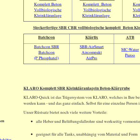
Komplett Beton
Komplett Beton
Kom
Vollbiologische
Vollbiologische
Vol
Kleinkläranlage
Kleinkläranlage
Kle
Steckerfertige SBR CBR vollbiologische komplett Beton Kle
Batchcon
Klärfix
ATB
Batchcon SBR
SBR-AirSmart
MC-Water
Batchcon
Aircompakt
Puroo
(P Phosphatel)
AirPro
KLARO Komplett SBR Kleinkläranlagein Beton-Klärgrube
KLARO-Quick ist das Trägersystem von KLARO, welches in Ihre best
werden kann - und das ganz einfach. Selbst für eine einzelne Person 
Unser Rüstsatz bietet noch viele weitere Vorteile:
hen
alle Heber und Belüftungsfallrohre sind werkseitig vormontie
geeignet für alle Tanks, unabhängig vom Material und Form
behälter