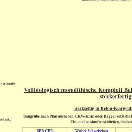
 verlangte
Vollbiologisch monolithische Komple
steckerfertig
werkseitig in Beton-Klärgrube
Baugrube nach Plan ausheben, LKW-Kran oder Bagger setzt die in
technik?
Ein- und Auslauf anschließen, Stecker
SBR-CBR
Wirbel-Schwebebett