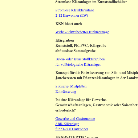
Stromlose Kläranlagen im Kunststoffbehälter
Stromlose Kleinkläranlage
2-12 Einwohner (EW)
KKN bietet auch
Wirbel-Schwebebett-Kleinkläranlage
Klärgruben
Kunststoff, PE, PVC,-Klärgrube
abflusslose Sammelgrube
Beton- oder Kunststoffklärgruben
für vollbiologische Kläranlagen
Konzept für die Entwässerung von Silo- und Mistpla
Jaucheresten mit Pflanzenkläranlagen in der Landwi
Silosäfte- Mistplatten
Entwässerung
Ist eine Kläranlage für Gewerbe,
Gemeinschaftsanlagen, Gastronomie oder Saisonbet
erforderlich?
Gewerbe und Gastronomie
SBR-Kläranlage
für 51-300 Einwohner
KKN-WATERTEC en gros