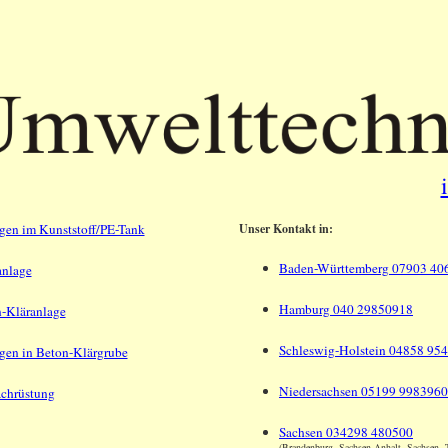
gen im Kunststoff/PE-Tank
Unser Kontakt in:
Baden-Württemberg 07903 40
anlage
Hamburg 040 29850918
n-Kläranlage
Schleswig-Holstein 04858 954
gen in Beton-Klärgrube
Niedersachsen 05199 9983960
achrüstung
Sachsen 034298 480500
(Brandenburg, Sachsen-Anhalt, Sachsen, 