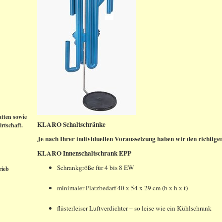
tten sowie
KLARO Schaltschränke
rtschaft.
Je nach Ihrer individuellen Voraussetzung haben wir den richtigen
KLARO Innenschaltschrank EPP
Schrankgröße für 4 bis 8 EW
rieb
minimaler Platzbedarf 40 x 54 x 29 cm (b x h x t)
flüsterleiser Luftverdichter – so leise wie ein Kühlschrank