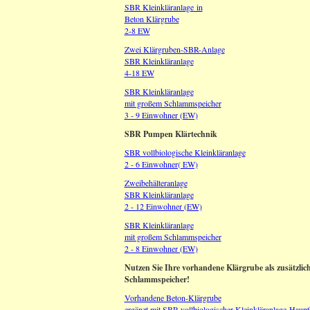
SBR Kleinkläranlage in
Beton Klärgrube
2-8 EW
Zwei Klärgruben-SBR-Anlage
SBR Kleinkläranlage
4-18 EW
SBR Kleinkläranlage
mit großem Schlammspeicher
3 - 9 Einwohner (EW)
SBR Pumpen Klärtechnik
SBR vollbiologische Kleinkläranlage
2 - 6 Einwohner( EW)
Zweibehälteranlage
SBR Kleinkläranlage
2 - 12 Einwohner (EW)
SBR Kleinkläranlage
mit großem Schlammspeicher
2 - 8 Einwohner (EW)
Nutzen Sie Ihre vorhandene Klärgrube als zusätzlic
Schlammspeicher!
Vorhandene Beton-Klärgrube
ergänzt mit SBR vollbiologischer Kleinkläranlage-Haupt