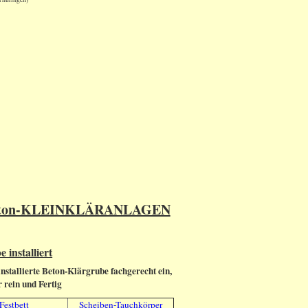
tt Beton-KLEINKLÄRANLAGEN
 installiert
stallierte Beton-Klärgrube fachgerecht ein,
 rein und Fertig
Festbett
Scheiben-Tauchkörper