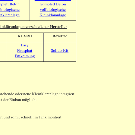
plett Beton
Komplett Beton
lbiologische
vollbiologische
inkläranlage
Kleinkläranlage
inkläranlagen verschiedener Hersteller
KLARO
Rewatec
Easy
Phosphat
Solido-Kit
Entkeimung
ehende oder neue Kleinkläranlage integriert
ist der Einbau möglich.
rt und somit schnell im Tank montiert