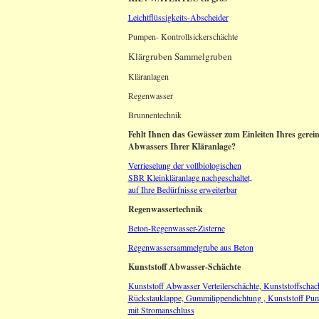
Leichtflüssigkeits-Abscheider
Pumpen- Kontrollsickerschächte
Klärgruben Sammelgruben
Kläranlagen
Regenwasser
Brunnentechnik
Fehlt Ihnen das Gewässer zum Einleiten Ihres gerein
Abwassers Ihrer Kläranlage?
Verrieselung der vollbiologischen
SBR Kleinkläranlage nachgeschaltet,
auf Ihre Bedürfnisse erweiterbar
Regenwassertechnik
Beton-Regenwasser-Zisterne
Regenwassersammelgrube aus Beton
Kunststoff Abwasser-Schächte
Kunststoff Abwasser Verteilerschächte, Kunststoffschac
Rückstauklappe, Gummilippendichtung , Kunststoff Pu
mit Stromanschluss