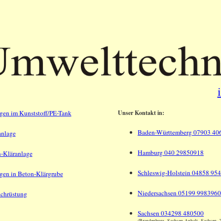
gen im Kunststoff/PE-Tank
Unser Kontakt in:
Baden-Württemberg 07903 40
anlage
Hamburg 040 29850918
n-Kläranlage
Schleswig-Holstein 04858 954
gen in Beton-Klärgrube
Niedersachsen 05199 9983960
achrüstung
Sachsen 034298 480500
(Brandenburg, Sachsen-Anhalt, Sachsen, 