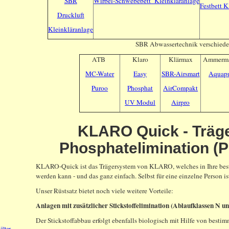
SBR
Wirbel-Schwebebett Kleinkläranlage
Festbett K
Druckluft
Kleinkläranlage
SBR Abwassertechnik verschieden
ATB
Klaro
Klärmax
Ammerm
MC-Water
Easy
SBR-Airsmart
Aquap
Puroo
Phosphat
AirCompakt
UV Modul
Airpro
KLARO Quick - Träg
Phosphatelimination (P
KLARO-Quick ist das Trägersystem von KLARO, welches in Ihre beste
werden kann - und das ganz einfach. Selbst für eine einzelne Person i
Unser Rüstsatz bietet noch viele weitere Vorteile:
Anlagen mit zusätzlicher Stickstoffelimination (Ablaufklassen N u
Der Stickstoffabbau erfolgt ebenfalls biologisch mit Hilfe von best
älter