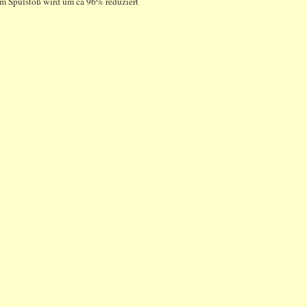
m Spülstoß wird um ca 96% reduziert