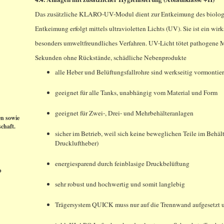
Das zusätzliche KLARO-UV-Modul dient zur Entkeimung des biologi
Entkeimung erfolgt mittels ultravioletten Lichts (UV). Sie ist ein wir
besonders umweltfreundliches Verfahren. UV-Licht tötet pathogene 
Sekunden ohne Rückstände, schädliche Nebenprodukte
alle Heber und Belüftungsfallrohre sind werkseitig vormontier
geeignet für alle Tanks, unabhängig vom Material und Form
geeignet für Zwei-, Drei- und Mehrbehälteranlagen
en sowie
chaft.
sicher im Betrieb, weil sich keine beweglichen Teile im Behäl
Druckluftheber)
energiesparend durch feinblasige Druckbelüftung
b
sehr robust und hochwertig und somit langlebig
Trägersystem QUICK muss nur auf die Trennwand aufgesetzt u