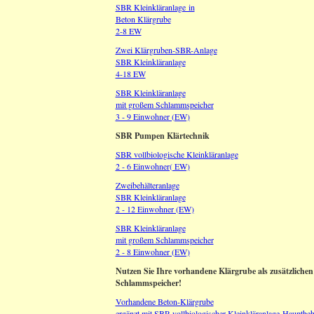
SBR Kleinkläranlage in
Beton Klärgrube
2-8 EW
Zwei Klärgruben-SBR-Anlage
SBR Kleinkläranlage
4-18 EW
SBR Kleinkläranlage
mit großem Schlammspeicher
3 - 9 Einwohner (EW)
SBR Pumpen Klärtechnik
SBR vollbiologische Kleinkläranlage
2 - 6 Einwohner( EW)
Zweibehälteranlage
SBR Kleinkläranlage
2 - 12 Einwohner (EW)
SBR Kleinkläranlage
mit großem Schlammspeicher
2 - 8 Einwohner (EW)
Nutzen Sie Ihre vorhandene Klärgrube als zusätzlichen
Schlammspeicher!
Vorhandene Beton-Klärgrube
ergänzt mit SBR vollbiologischer Kleinkläranlage-Hauptbeh