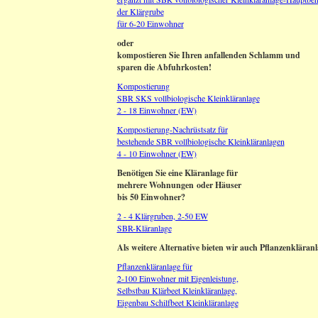
der Klärgrube
für 6-20 Einwohner
oder
kompostieren Sie Ihren anfallenden Schlamm und
sparen die Abfuhrkosten!
Kompostierung
SBR SKS vollbiologische Kleinkläranlage
2 - 18 Einwohner (EW)
Kompostierung-Nachrüstsatz für
bestehende SBR vollbiologische Kleinkläranlagen
4 - 10 Einwohner (EW)
Benötigen Sie eine Kläranlage für
mehrere Wohnungen oder Häuser
bis 50 Einwohner?
2 - 4 Klärgruben, 2-50 EW
SBR-Kläranlage
Als weitere Alternative bieten wir auch Pflanzenkläran
Pflanzenkläranlage für
2-100 Einwohner mit Eigenleistung,
Selbstbau Klärbeet Kleinkläranlage,
Eigenbau Schilfbeet Kleinkläranlage