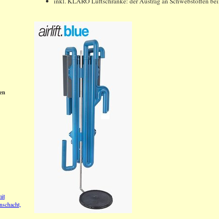
inkl. KLARO Luftschranke: der Austrag an Schwebstoffen bei
en
it
nschacht,