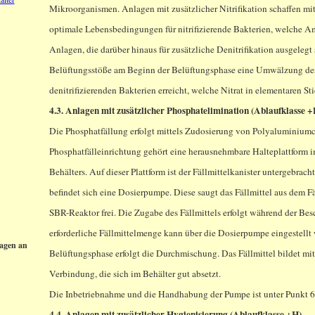
Mikroorganismen. Anlagen mit zusätzlicher Nitrifikation schaffen mi
optimale Lebensbedingungen für nitrifizierende Bakterien, welche 
Anlagen, die darüber hinaus für zusätzliche Denitrifikation ausgelegt 
Belüftungsstöße am Beginn der Belüftungsphase eine Umwälzung de
denitrifizierenden Bakterien erreicht, welche Nitrat in elementaren S
4.3. Anlagen mit zusätzlicher Phosphatelimination (Ablaufklasse +
Die Phosphatfällung erfolgt mittels Zudosierung von Polyaluminiumc
Phosphatfälleinrichtung gehört eine herausnehmbare Halteplattform
Behälters. Auf dieser Plattform ist der Fällmittelkanister untergebrac
befindet sich eine Dosierpumpe. Diese saugt das Fällmittel aus dem Fä
SBR-Reaktor frei. Die Zugabe des Fällmittels erfolgt während der Be
erforderliche Fällmittelmenge kann über die Dosierpumpe eingestellt
lagen an
Belüftungsphase erfolgt die Durchmischung. Das Fällmittel bildet mi
Verbindung, die sich im Behälter gut absetzt.
Die Inbetriebnahme und die Handhabung der Pumpe ist unter Punkt 6.
4.4. Anlagen mit zusätzlicher Hygienisierung (Ablaufklasse +H)