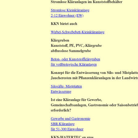
Stromlose Kläranlagen im Kunststoffbehälter
Stromlose Kleinkläranlage
2-12 Einwohner (EW)
KKN bietet auch
Wirbel-Schwebebett-Kleinkläranlage
Klärgruben
Kunststoff, PE, PVC,-Klärgrube
abflusslose Sammelgrube
Beton- oder Kunststoffklärgruben
für vollbiologische Kläranlagen
Konzept für die Entwässerung von Silo- und Mistplatt
Jaucheresten mit Pflanzenkläranlagen in der Landwirts
Silosäfte- Mistplatten
Entwässerung
Ist eine Kläranlage für Gewerbe,
Gemeinschaftsanlagen, Gastronomie oder Saisonbetrie
erforderlich?
Gewerbe und Gastronomie
SBR-Kläranlage
für 51-300 Einwohner
KKN-WATERTEC en gros