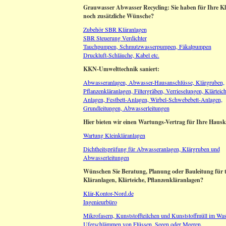
Grauwasser Abwasser Recycling: Sie haben für Ihre Kl
noch zusätzliche Wünsche?
Zubehör SBR Kläranlagen
SBR Steuerung Verdichter
Tauchpumpen, Schmutzwasserpumpen, Fäkalpumpen
Druckluft-Schläuche, Kabel etc.
KKN-Umwelttechnik saniert:
Abwasseranlagen, Abwasser-Hausanschlüsse, Klärgruben,
Pflanzenkläranlagen, Filtergräben, Verrieselungen, Klärteic
Anlagen, Festbett-Anlagen, Wirbel-Schwebebett-Anlagen,
Grundleitungen, Abwasserleitungen
Hier bieten wir einen Wartungs-Vertrag für Ihre Hausk
Wartung Kleinkläranlagen
Dichtheitsprüfung für Abwasseranlagen, Klärgruben und
Abwasserleitungen
Wünschen Sie Beratung, Planung oder Bauleitung für 
Kläranlagen, Klärteiche, Pflanzenkläranlagen?
Klär-Kontor-Nord.de
Ingenieurbüro
Mikrofasern, Kunststoffteilchen und Kunststoffmüll im Wa
Uferschlämmen von Flüssen, Seeen oder Meeren.