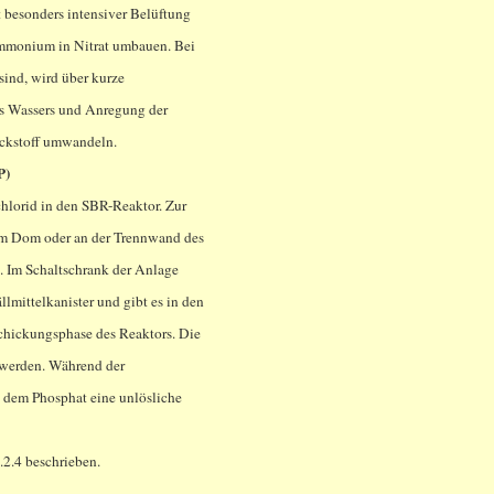
t besonders intensiver Belüftung
Ammonium in Nitrat umbauen. Bei
sind, wird über kurze
s Wassers und Anregung der
tickstoff umwandeln.
P)
hlorid in den SBR-Reaktor. Zur
 im Dom oder an der Trennwand des
ht. Im Schaltschrank der Anlage
llmittelkanister und gibt es in den
schickungsphase des Reaktors. Die
 werden. Während der
t dem Phosphat eine unlösliche
2.4 beschrieben.