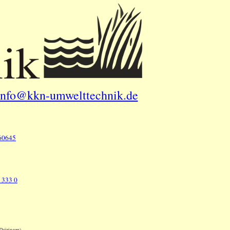
info@kkn-umwelttechnik.de
60645
 333 0
Thüringen)