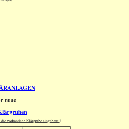
NKLÄRANLAGEN
er neue
 Klärgruben
!
n die vorhandene Klärgrube eingebaut!