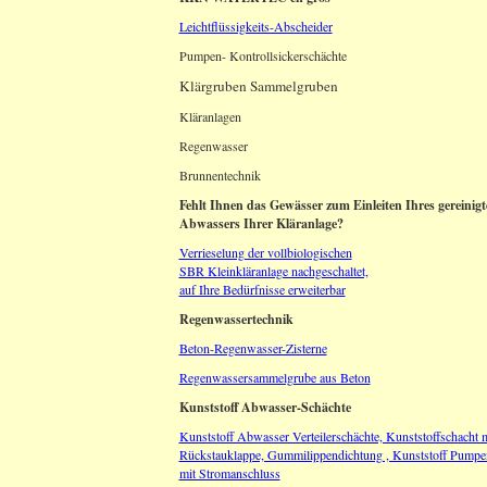
Leichtflüssigkeits-Abscheider
Pumpen- Kontrollsickerschächte
Klärgruben Sammelgruben
Kläranlagen
Regenwasser
Brunnentechnik
Fehlt Ihnen das Gewässer zum Einleiten Ihres gereinigt
Abwassers Ihrer Kläranlage?
Verrieselung der vollbiologischen
SBR Kleinkläranlage nachgeschaltet,
auf Ihre Bedürfnisse erweiterbar
Regenwassertechnik
Beton-Regenwasser-Zisterne
Regenwassersammelgrube aus Beton
Kunststoff Abwasser-Schächte
Kunststoff Abwasser Verteilerschächte, Kunststoffschacht m
Rückstauklappe, Gummilippendichtung , Kunststoff Pumpe
mit Stromanschluss