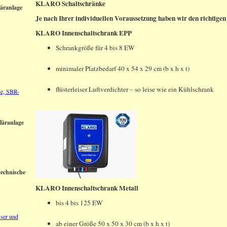
KLARO Schaltschränke
äranlage
Je nach Ihrer individuellen Voraussetzung haben wir den richtigen 
KLARO Innenschaltschrank EPP
Schrankgröße für 4 bis 8 EW
minimaler Platzbedarf 40 x 54 x 29 cm (b x h x t)
flüsterleiser Luftverdichter – so leise wie ein Kühlschrank
he, SBR-
läranlage
technische
KLARO Innenschaltschrank Metall
bis 4 bis 125 EW
sser und
ab einer Größe 50 x 50 x 30 cm (b x h x t)