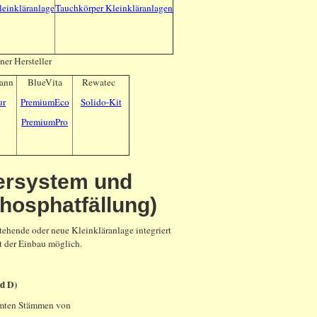
leinkläranlage
Tauchkörper Kleinkläranlagen
er Hersteller
ann
BlueVita
Rewatec
ur
PremiumEco
Solido-Kit
PremiumPro
ersystem und
hosphatfällung)
hende oder neue Kleinkläranlage integriert
st der Einbau möglich.
nd D)
immten Stämmen von