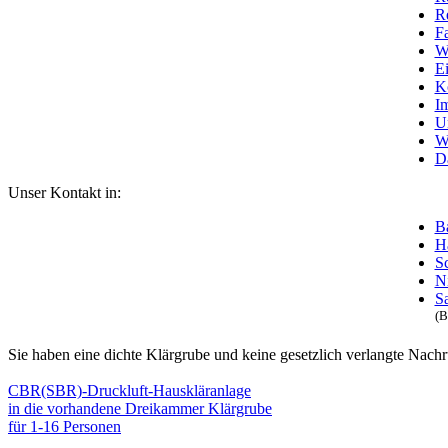
R
Fa
W
E
K
I
U
W
D
Unser Kontakt in:
B
H
S
N
S
(B
Sie haben eine dichte Klärgrube und keine gesetzlich verlangte Nach
CBR(SBR)-Druckluft-Hauskläranlage
in die vorhandene Dreikammer Klärgrube
für 1-16 Personen