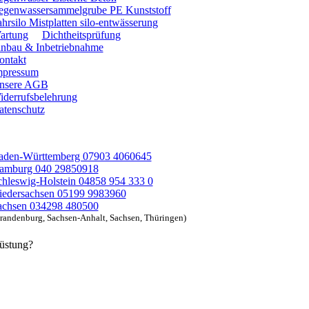
egenwassersammelgrube PE Kunststoff
hrsilo Mistplatten silo-entwässerung
artung
Dichtheitsprüfung
inbau & Inbetriebnahme
ontakt
mpressum
nsere AGB
iderrufsbelehrung
atenschutz
aden-Württemberg 07903 4060645
amburg 040 29850918
chleswig-Holstein 04858 954 333 0
iedersachsen 05199 9983960
achsen 034298 480500
randenburg, Sachsen-Anhalt, Sachsen, Thüringen)
rüstung?