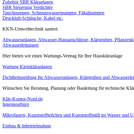
Zubehör SBR Kläranlagen
SBR Steuerung Verdichter
Tauchpumpen, Schmutzwasserpumpen, Fäkalpumpen
Druckluft-Schläuche, Kabel etc.
KKN-Umwelttechnik saniert:
Abwasseranlagen, Abwasser-Hausanschlüsse, Klärgruben, Pflanzenklä
Abwasserleitungen
Hier bieten wir einen Wartungs-Vertrag für Ihre Hauskläranlage
Wartung Kleinkläranlagen
Dichtheitsprüfung für Abwasseranlagen, Klärgruben und Abwasserle
Wünschen Sie Beratung, Planung oder Bauleitung für technische Klär
Klär-Kontor-Nord.de
Ingenieurbüro
Mikrofasern, Kunststoffteilchen und Kunststoffmüll im Wasser und 
Einbau & Inbetriebnahme